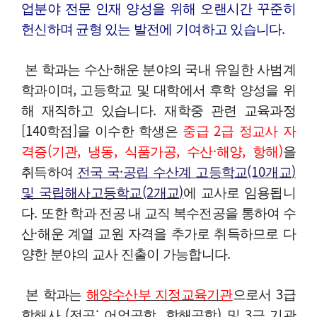
업분야 전문 인재 양성을 위해 오랜시간 꾸준히
헌신하며 균형 있는 발전에 기여하고 있습니다
.
본 학과는 수산·
해운 분야의 국내 유일한 사범계
학과이며, 고등학교 및 대학에서 후학 양성을 위
해 재직하고 있습니다
.
재학중 관련 교육과정
[140
학점
]
을 이수한 학생은
중급
2
급 정교사 자
격증
(
기관
,
냉동
,
식품가공
,
수산
·
해양
,
항해
)
을
취득하여
전국
국
·
공
립 수산계 고등학교
(10
개교
)
및 국립해사고등학교
(2
개교
)
에 교사로 임용됩니
다
.
또한 학과 전공 내 교직 복수전공을 통하여 수
산
·
해운 계열 교원 자격을 추가로 취득하므로 다
양한 분야의 교사 진출이 가능합니다
.
본 학과는
해양수산부 지정교육기관
으로서
3
급
항해사
(
전공
:
어업공학
,
항해공학
)
및
3
급 기관