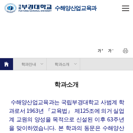
수해양산업교육과
학과안내
학과소개
학과소개
수해양산업교육과는 국립부경대학교 사범계 학
과로서
1963
년
『
교육법
』
제
125
조에 의거 실업
계 교원의 양성을 목적으로 신설된 이후
63
주년
을 맞이하였습니다
.
본 학과의 동문은 수해양산