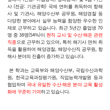
사
(
전공
:
기관공학
)
국제 면허를 취득하여 항해
사 및 기관사
,
해양수산부 공무원
,
해양경찰 등
다양한 분야에서 실무 능력을 함양한 우수한 인
재로 근무하고 있습니다
.
최근
5
년간 졸업생
70
명 중
38
명
(54%)
이
현직 교사 및 수산
·
해운 관련
직종
으로 근무하고 있으며
,
특히 해기사 면허 취
득을 활용하여 해양경찰
,
해양수산직 공무원
,
항
해사 분야의 진출이 증가하고 있습니다
.
본 학과는 교육부와 해양수산부
,
국립수산과학
원
,
한국교육과정평가원
,
직업능력개발원 등과
협업하며
국내 유일한 수산
·
해운 분야 교육 활성
화에 꾸준히 기여
하고 있습니다
.